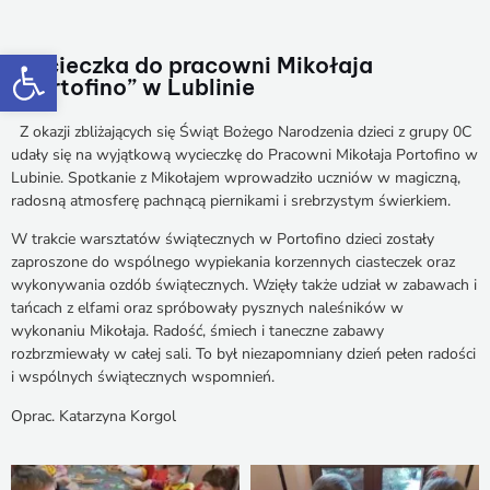
Otwórz pasek narzędzi
Wycieczka do pracowni Mikołaja
„Portofino” w Lublinie
Z okazji zbliżających się Świąt Bożego Narodzenia dzieci z grupy 0C
udały się na wyjątkową wycieczkę do Pracowni Mikołaja Portofino w
Lubinie. Spotkanie z Mikołajem wprowadziło uczniów w magiczną,
radosną atmosferę pachnącą piernikami i srebrzystym świerkiem.
W trakcie warsztatów świątecznych w Portofino dzieci zostały
zaproszone do wspólnego wypiekania korzennych ciasteczek oraz
wykonywania ozdób świątecznych. Wzięły także udział w zabawach i
tańcach z elfami oraz spróbowały pysznych naleśników w
wykonaniu Mikołaja. Radość, śmiech i taneczne zabawy
rozbrzmiewały w całej sali. To był niezapomniany dzień pełen radości
i wspólnych świątecznych wspomnień.
Oprac. Katarzyna Korgol