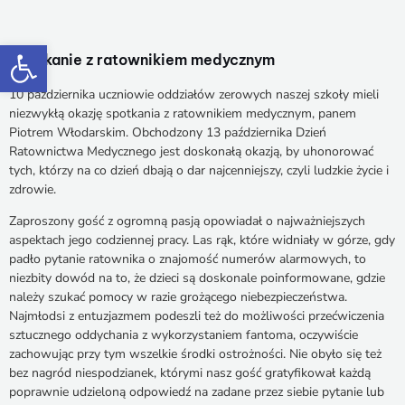
Otwórz pasek narzędzi
Spotkanie z ratownikiem medycznym
10 października uczniowie oddziałów zerowych naszej szkoły mieli
niezwykłą okazję spotkania z ratownikiem medycznym, panem
Piotrem Włodarskim. Obchodzony 13 października Dzień
Ratownictwa Medycznego jest doskonałą okazją, by uhonorować
tych, którzy na co dzień dbają o dar najcenniejszy, czyli ludzkie życie i
zdrowie.
Zaproszony gość z ogromną pasją opowiadał o najważniejszych
aspektach jego codziennej pracy. Las rąk, które widniały w górze, gdy
padło pytanie ratownika o znajomość numerów alarmowych, to
niezbity dowód na to, że dzieci są doskonale poinformowane, gdzie
należy szukać pomocy w razie grożącego niebezpieczeństwa.
Najmłodsi z entuzjazmem podeszli też do możliwości przećwiczenia
sztucznego oddychania z wykorzystaniem fantoma, oczywiście
zachowując przy tym wszelkie środki ostrożności. Nie obyło się też
bez nagród niespodzianek, którymi nasz gość gratyfikował każdą
poprawnie udzieloną odpowiedź na zadane przez siebie pytanie lub