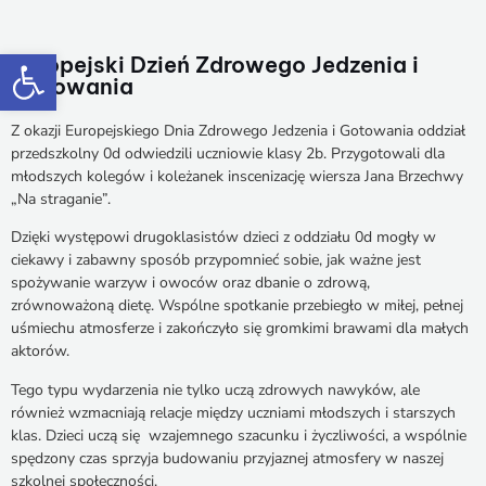
Otwórz pasek narzędzi
Europejski Dzień Zdrowego Jedzenia i
Gotowania
Z okazji Europejskiego Dnia Zdrowego Jedzenia i Gotowania oddział
przedszkolny 0d odwiedzili uczniowie klasy 2b. Przygotowali dla
młodszych kolegów i koleżanek inscenizację wiersza Jana Brzechwy
„Na straganie”.
Dzięki występowi drugoklasistów dzieci z oddziału 0d mogły w
ciekawy i zabawny sposób przypomnieć sobie, jak ważne jest
spożywanie warzyw i owoców oraz dbanie o zdrową,
zrównoważoną dietę. Wspólne spotkanie przebiegło w miłej, pełnej
uśmiechu atmosferze i zakończyło się gromkimi brawami dla małych
aktorów.
Tego typu wydarzenia nie tylko uczą zdrowych nawyków, ale
również wzmacniają relacje między uczniami młodszych i starszych
klas. Dzieci uczą się wzajemnego szacunku i życzliwości, a wspólnie
spędzony czas sprzyja budowaniu przyjaznej atmosfery w naszej
szkolnej społeczności.