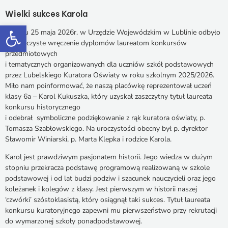
Wielki sukces Karola
Otwórz pasek narzędzi
W dniu 25 maja 2026r. w Urzędzie Wojewódzkim w Lublinie odbyło
się uroczyste wręczenie dyplomów laureatom konkursów
przedmiotowych
i tematycznych organizowanych dla uczniów szkół podstawowych
przez Lubelskiego Kuratora Oświaty w roku szkolnym 2025/2026.
Miło nam poinformować, że naszą placówkę reprezentował uczeń
klasy 6a – Karol Kukuszka, który uzyskał zaszczytny tytuł laureata
konkursu historycznego
i odebrał symboliczne podziękowanie z rąk kuratora oświaty, p.
Tomasza Szabłowskiego. Na uroczystości obecny był p. dyrektor
Sławomir Winiarski, p. Marta Klepka i rodzice Karola.
Karol jest prawdziwym pasjonatem historii. Jego wiedza w dużym
stopniu przekracza podstawę programową realizowaną w szkole
podstawowej i od lat budzi podziw i szacunek nauczycieli oraz jego
koleżanek i kolegów z klasy. Jest pierwszym w historii naszej
‘czwórki’ szóstoklasistą, który osiągnął taki sukces. Tytuł laureata
konkursu kuratoryjnego zapewni mu pierwszeństwo przy rekrutacji
do wymarzonej szkoły ponadpodstawowej.