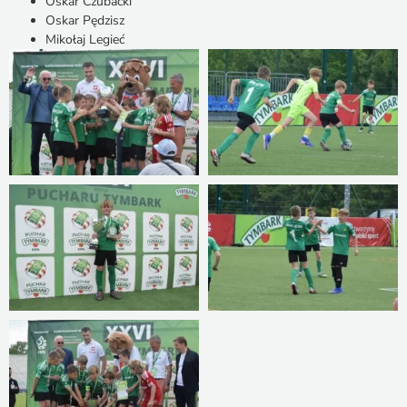
Oskar Czubacki
Oskar Pędzisz
Mikołaj Legieć