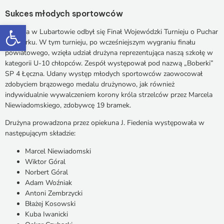
Sukces młodych sportowców
Otwórz pasek narzędzi
21 maja w Lubartowie odbył się Finał Wojewódzki Turnieju o Puchar
Tymbarku. W tym turnieju, po wcześniejszym wygraniu finału
powiatowego, wzięła udział drużyna reprezentująca naszą szkołę w
kategorii U-10 chłopców. Zespół występował pod nazwą „Boberki”
SP 4 Łęczna. Udany występ młodych sportowców zaowocował
zdobyciem brązowego medalu drużynowo, jak również
indywidualnie wywalczeniem korony króla strzelców przez Marcela
Niewiadomskiego, zdobywcę 19 bramek.
Drużyna prowadzona przez opiekuna J. Fiedenia występowała w
następującym składzie:
Marcel Niewiadomski
Wiktor Góral
Norbert Góral
Adam Woźniak
Antoni Zembrzycki
Błażej Kosowski
Kuba Iwanicki