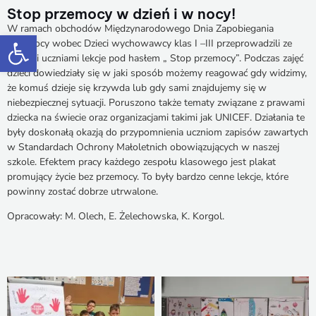
Stop przemocy w dzień i w nocy!
W ramach obchodów Międzynarodowego Dnia Zapobiegania
Otwórz pasek narzędzi
Przemocy wobec Dzieci wychowawcy klas I –III przeprowadzili ze
swoimi uczniami lekcje pod hasłem „ Stop przemocy”. Podczas zajęć
dzieci dowiedziały się w jaki sposób możemy reagować gdy widzimy,
że komuś dzieje się krzywda lub gdy sami znajdujemy się w
niebezpiecznej sytuacji. Poruszono także tematy związane z prawami
dziecka na świecie oraz organizacjami takimi jak UNICEF. Działania te
były doskonałą okazją do przypomnienia uczniom zapisów zawartych
w Standardach Ochrony Małoletnich obowiązujących w naszej
szkole. Efektem pracy każdego zespołu klasowego jest plakat
promujący życie bez przemocy. To były bardzo cenne lekcje, które
powinny zostać dobrze utrwalone.
Opracowały: M. Olech, E. Żelechowska, K. Korgol.