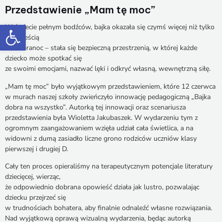
Przedstawienie „Mam tę moc”
Otwórz pasek narzędzi
W świecie pełnym bodźców, bajka okazała się czymś więcej niż tylko
opowieścią
na dobranoc – stała się bezpieczną przestrzenią, w której każde
dziecko może spotkać się
ze swoimi emocjami, nazwać lęki i odkryć własną, wewnętrzną siłę.
„Mam tę moc” było wyjątkowym przedstawieniem, które 12 czerwca
w murach naszej szkoły zwieńczyło innowację pedagogiczną „Bajka
dobra na wszystko”. Autorką tej innowacji oraz scenariusza
przedstawienia była Wioletta Jakubaszek. W wydarzeniu tym z
ogromnym zaangażowaniem wzięła udział cała świetlica, a na
widowni z dumą zasiadło liczne grono rodziców uczniów klasy
pierwszej i drugiej D.
Cały ten proces opieraliśmy na terapeutycznym potencjale literatury
dziecięcej, wierząc,
że odpowiednio dobrana opowieść działa jak lustro, pozwalając
dziecku przejrzeć się
w trudnościach bohatera, aby finalnie odnaleźć własne rozwiązania.
Nad wyjątkową oprawą wizualną wydarzenia, będąc autorką