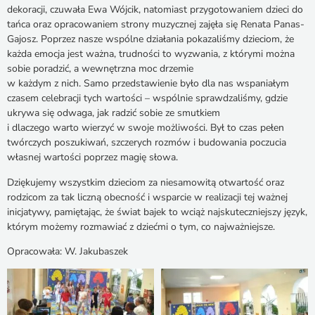
dekoracji, czuwała Ewa Wójcik, natomiast przygotowaniem dzieci do
tańca oraz opracowaniem strony muzycznej zajęła się Renata Panas-
Gajosz. Poprzez nasze wspólne działania pokazaliśmy dzieciom, że
każda emocja jest ważna, trudności to wyzwania, z którymi można
sobie poradzić, a wewnętrzna moc drzemie
w każdym z nich. Samo przedstawienie było dla nas wspaniałym
czasem celebracji tych wartości – wspólnie sprawdzaliśmy, gdzie
ukrywa się odwaga, jak radzić sobie ze smutkiem
i dlaczego warto wierzyć w swoje możliwości. Był to czas pełen
twórczych poszukiwań, szczerych rozmów i budowania poczucia
własnej wartości poprzez magię słowa.
Dziękujemy wszystkim dzieciom za niesamowitą otwartość oraz
rodzicom za tak liczną obecność i wsparcie w realizacji tej ważnej
inicjatywy, pamiętając, że świat bajek to wciąż najskuteczniejszy język,
którym możemy rozmawiać z dziećmi o tym, co najważniejsze.
Opracowała: W. Jakubaszek