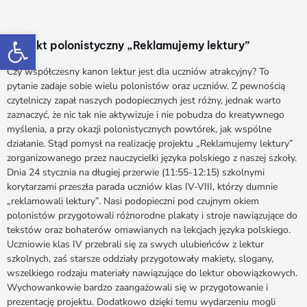
Otwórz pasek narzędzi
Projekt polonistyczny „Reklamujemy lektury”
Czy współczesny kanon lektur jest dla uczniów atrakcyjny? To
pytanie zadaje sobie wielu polonistów oraz uczniów. Z pewnością
czytelniczy zapał naszych podopiecznych jest różny, jednak warto
zaznaczyć, że nic tak nie aktywizuje i nie pobudza do kreatywnego
myślenia, a przy okazji polonistycznych powtórek, jak wspólne
działanie. Stąd pomysł na realizację projektu „Reklamujemy lektury”
zorganizowanego przez nauczycielki języka polskiego z naszej szkoły.
Dnia 24 stycznia na długiej przerwie (11:55-12:15) szkolnymi
korytarzami przeszła parada uczniów klas IV-VIII, którzy dumnie
„reklamowali lektury”. Nasi podopieczni pod czujnym okiem
polonistów przygotowali różnorodne plakaty i stroje nawiązujące do
tekstów oraz bohaterów omawianych na lekcjach języka polskiego.
Uczniowie klas IV przebrali się za swych ulubieńców z lektur
szkolnych, zaś starsze oddziały przygotowały makiety, slogany,
wszelkiego rodzaju materiały nawiązujące do lektur obowiązkowych.
Wychowankowie bardzo zaangażowali się w przygotowanie i
prezentację projektu. Dodatkowo dzięki temu wydarzeniu mogli