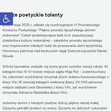
Otwórz pasek narzędzi
Nasze poetyckie talenty
Dnia 7 maja 2025 r. odbyło się rozstrzygnięcie VI Powiatowego
Konkursu Poetyckiego “Piękno powiatu łęczyńskiego piórem
malowane”. Celem przedsięwzięcia była m.in. popularyzacja
dziedzictwa kultury materialnej – zabytków powiatu łęczyńskiego
oraz inspirowanie młodych ludzi do poznawania ziemi łęczyńskiej.
Honorowy patronat nad konkursem objął Starosta Łęczyński Daniel
Słowik.
Wśród laureatów znalazło się liczne grono uczniów naszej szkoły. W
kategorii klas IV-VI trzecie miejsce zajęła Maja Ryć – uczennica klasy
Ve, natomiast wyróżnienie otrzymał utwór Adama Kanaszewskiego z
klasy VIe. W starszej kategorii wiekowej (klasy VII-VIII) pierwsze
miejsce zdobyła Lena Głowienka z klasy VIIc, zaś wyróżnienie
otrzymała Adrianna Niedziółka (klasa VIIc).
Jesteśmy dumni z młodych poetów, którzy piękno naszej małej
Ojczyzny potrafili przekuć na wersy. Życzymy im dalszych sukcesów!