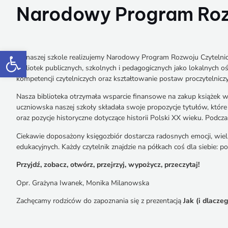
Narodowy Program Rozw
Otwórz pasek narzędzi
W naszej szkole realizujemy Narodowy Program Rozwoju Czytelnict
bibliotek publicznych, szkolnych i pedagogicznych jako lokalnych 
kompetencji czytelniczych oraz kształtowanie postaw proczytelnicz
Nasza biblioteka otrzymała wsparcie finansowe na zakup książek 
uczniowska naszej szkoły składała swoje propozycje tytułów, któr
oraz pozycje historyczne dotyczące historii Polski XX wieku. Pod
Ciekawie doposażony księgozbiór dostarcza radosnych emocji, wielu
edukacyjnych. Każdy czytelnik znajdzie na półkach coś dla siebie: po
Przyjdź, zobacz, otwórz, przejrzyj, wypożycz, przeczytaj!
Opr. Grażyna Iwanek, Monika Milanowska
Zachęcamy rodziców do zapoznania się z prezentacją
Jak (i dlacze