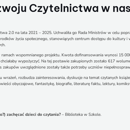
oju Czytelnictwa w nasz
wa 2.0 na lata 2021 – 2025. Uchwaliła go Rada Ministrów w celu popra
ośrodków życia społecznego, stanowiących centrum dostępu do kultury i 
ych.
w ramach wspomnianego projektu. Kwota dofinansowania wynosi 15 000,
e chciałaby wypożyczyć. Na tej postawie zakupionych zostało 617 wolume
czas zakupów uwzględnione zostały także potrzeby uczniów niepełnospra
 wrażeń, rozbudza zainteresowania, dyskusje na temat czytanych książek
wieści obyczajowe, fantastykę, biografie, literaturę faktu, lektury, komi
go?) zachęcać dzieci do czytania?
– Biblioteka w Szkole.