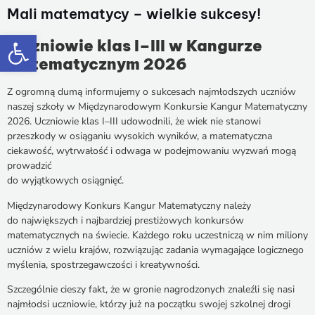
Mali matematycy – wielkie sukcesy!
Otwórz pasek narzędzi
Uczniowie klas I–III w Kangurze
Matematycznym 2026
Z ogromną dumą informujemy o sukcesach najmłodszych uczniów
naszej szkoły w Międzynarodowym Konkursie Kangur Matematyczny
2026. Uczniowie klas I–III udowodnili, że wiek nie stanowi
przeszkody w osiąganiu wysokich wyników, a matematyczna
ciekawość, wytrwałość i odwaga w podejmowaniu wyzwań mogą
prowadzić
do wyjątkowych osiągnięć.
Międzynarodowy Konkurs Kangur Matematyczny należy
do największych i najbardziej prestiżowych konkursów
matematycznych na świecie. Każdego roku uczestniczą w nim miliony
uczniów z wielu krajów, rozwiązując zadania wymagające logicznego
myślenia, spostrzegawczości i kreatywności.
Szczególnie cieszy fakt, że w gronie nagrodzonych znaleźli się nasi
najmłodsi uczniowie, którzy już na początku swojej szkolnej drogi