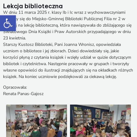
Lekcja biblioteczna
W dniu 11 marca 2025 r. klasy Ib i Ic wraz z wychowawczyniami
Otwórz pasek narzędzi
wybrały się do Miejsko-Gminnej Biblioteki Publicznej Filia nr 2 w
Łęcznej na lekcję biblioteczną, która nawiązywała do zbliżającego się
Światowego Dnia Książki i Praw Autorskich przypadającego w dniu
23 kwietnia.
Starszy Kustosz Biblioteki, Pani Joanna Wronisz, opowiedziała
uczniom o bibliotece i jej zbiorach. Dzieci dowiedziały się, jakie
korzyści płyną z czytania książek i wzięły udział w quizie dotyczącym
bibliotek i czytelnictwa. Następnie pracowały w grupach i tworzyły
własne opowieści do ilustracji znajdujących się na okładkach różnych
książek. Na koniec uczniowie podziękowali za ciekawą lekcję.
Opracowała:
Renata Panas-Gajosz