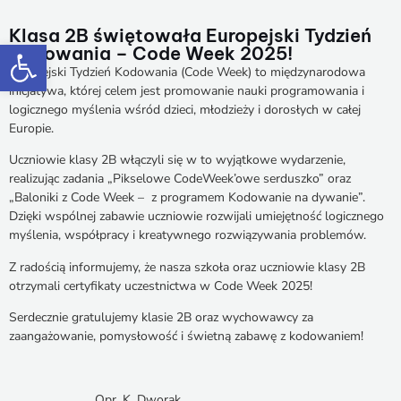
Klasa 2B świętowała Europejski Tydzień
Otwórz pasek narzędzi
Kodowania – Code Week 2025!
Europejski Tydzień Kodowania (Code Week) to międzynarodowa
inicjatywa, której celem jest promowanie nauki programowania i
logicznego myślenia wśród dzieci, młodzieży i dorosłych w całej
Europie.
Uczniowie klasy 2B włączyli się w to wyjątkowe wydarzenie,
realizując zadania „Pikselowe CodeWeek’owe serduszko” oraz
„Baloniki z Code Week – z programem Kodowanie na dywanie”.
Dzięki wspólnej zabawie uczniowie rozwijali umiejętność logicznego
myślenia, współpracy i kreatywnego rozwiązywania problemów.
Z radością informujemy, że nasza szkoła oraz uczniowie klasy 2B
otrzymali certyfikaty uczestnictwa w Code Week 2025!
Serdecznie gratulujemy klasie 2B oraz wychowawcy za
zaangażowanie, pomysłowość i świetną zabawę z kodowaniem!
Opr. K. Dworak