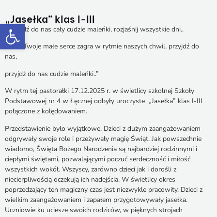
„Jasełka” klas I-III
Otwórz pasek narzędzi
„Przyjdź do nas cały cudzie maleńki, rozjaśnij wszystkie dni..
Niech Twoje małe serce zagra w rytmie naszych chwil, przyjdź do
nas,
przyjdź do nas cudzie maleńki..”
W rytm tej pastorałki 17.12.2025 r. w świetlicy szkolnej Szkoły
Podstawowej nr 4 w Łęcznej odbyły uroczyste „Jasełka” klas I-III
połączone z kolędowaniem.
Przedstawienie było wyjątkowe. Dzieci z dużym zaangażowaniem
odgrywały swoje role i przeżywały magię Świąt. Jak powszechnie
wiadomo, Święta Bożego Narodzenia są najbardziej rodzinnymi i
ciepłymi świętami, pozwalającymi poczuć serdeczność i miłość
wszystkich wokół. Wszyscy, zarówno dzieci jak i dorośli z
niecierpliwością oczekują ich nadejścia. W świetlicy okres
poprzedzający ten magiczny czas jest niezwykle pracowity. Dzieci z
wielkim zaangażowaniem i zapałem przygotowywały jasełka.
Uczniowie ku uciesze swoich rodziców, w pięknych strojach