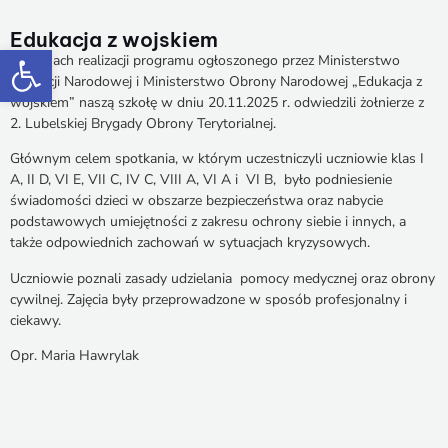
Edukacja z wojskiem
Otwórz pasek narzędzi
W ramach realizacji programu ogłoszonego przez Ministerstwo
Edukacji Narodowej i Ministerstwo Obrony Narodowej „Edukacja z
wojskiem” naszą szkołę w dniu 20.11.2025 r. odwiedzili żołnierze z
2. Lubelskiej Brygady Obrony Terytorialnej.
Głównym celem spotkania, w którym uczestniczyli uczniowie klas I
A, II D, VI E, VII C, IV C,
VIII A, VI A i VI B, było podniesienie
świadomości dzieci w obszarze bezpieczeństwa oraz nabycie
podstawowych umiejętności z zakresu ochrony siebie i innych, a
także odpowiednich zachowań
w sytuacjach kryzysowych.
Uczniowie poznali zasady udzielania pomocy medycznej oraz obrony
cywilnej. Zajęcia były przeprowadzone w sposób profesjonalny i
ciekawy.
Opr. Maria Hawrylak