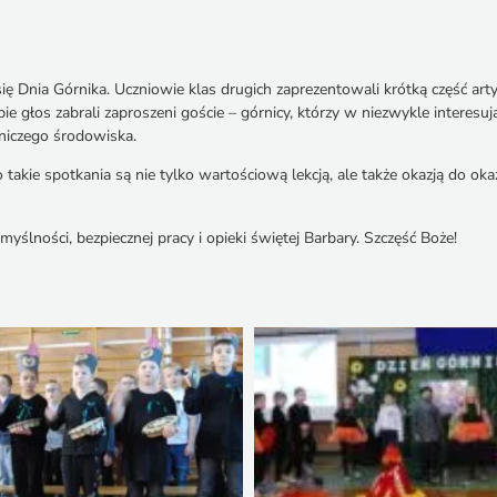
o się Dnia Górnika. Uczniowie klas drugich zaprezentowali krótką część
 głos zabrali zaproszeni goście – górnicy, którzy w niezwykle interesuj
rniczego środowiska.
takie spotkania są nie tylko wartościową lekcją, ale także okazją do o
ślności, bezpiecznej pracy i opieki świętej Barbary. Szczęść Boże!