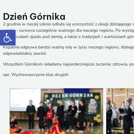
Dzień Górnika
2 grudnia w naszej szkole odbyła się uroczystość z okazji zbliżająceg
Otwórz pasek narzędzi
węgla – surowca szczególnie ważnego dla naszego regionu. Po występie
pracy, trudach zjazdu pod ziemię, a także o tradycjach
i wartościach gó
Kopalnia odgrywa bardzo ważną rolę w życiu naszego regionu, dlatego 
odpowiedzialny zawód.
Wszystkim Górnikom składamy najserdeczniejsze życzenia: zdrowia, pomy
opr. Wychowawczynie klas drugich