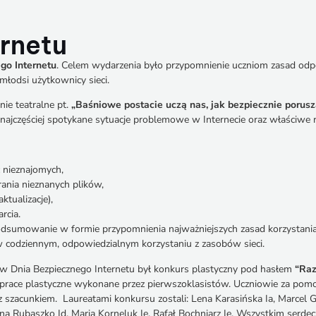
rnetu
go Internetu
. Celem wydarzenia było przypomnienie uczniom zasad odp
jmłodsi użytkownicy sieci.
ie teatralne pt.
„Baśniowe postacie uczą nas, jak bezpiecznie porusza
ajczęściej spotykane sytuacje problemowe w Internecie oraz właściwe re
 nieznajomych,
rania nieznanych plików,
tualizacje),
rcia.
odsumowanie w formie przypomnienia najważniejszych zasad korzystania
 codziennym, odpowiedzialnym korzystaniu z zasobów sieci.
nia Bezpiecznego Internetu był konkurs plastyczny pod hasłem
“Raz
prace plastyczne wykonane przez pierwszoklasistów. Uczniowie za pomoc
i z szacunkiem. Laureatami konkursu zostali: Lena Karasińska Ia, Marcel
zanna Rubaszko Id, Maria Korneluk Ie, Rafał Bochniarz Ie. Wszystkim 