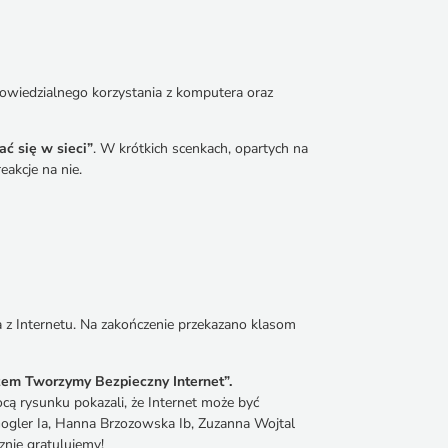
owiedzialnego korzystania z komputera oraz
ć się w sieci”
. W krótkich scenkach, opartych na
akcje na nie.
 z Internetu. Na zakończenie przekazano klasom
em Tworzymy Bezpieczny Internet”.
ą rysunku pokazali, że Internet może być
 Gogler Ia, Hanna Brzozowska Ib, Zuzanna Wojtal
serdecznie gratulujemy!