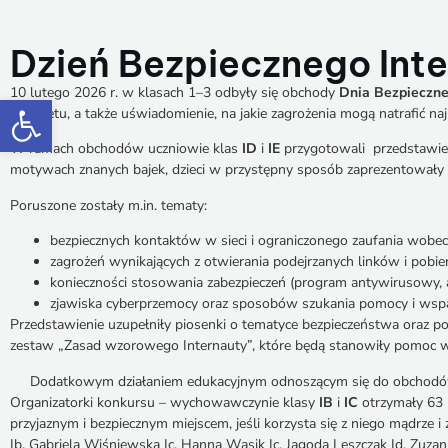
Dzień Bezpiecznego Inte
10 lutego 2026 r. w klasach 1–3 odbyły się obchody
Dnia Bezpieczne
Otwórz pasek narzędzi
Internetu, a także uświadomienie, na jakie zagrożenia mogą natrafić na
W ramach obchodów uczniowie klas
ID
i
IE
przygotowali przedstawien
motywach znanych bajek, dzieci w przystępny sposób zaprezentowały n
Poruszone zostały m.in. tematy:
bezpiecznych kontaktów w sieci i ograniczonego zaufania wobec
zagrożeń wynikających z otwierania podejrzanych linków i pobie
konieczności stosowania zabezpieczeń (program antywirusowy, ak
zjawiska cyberprzemocy oraz sposobów szukania pomocy i wspa
Przedstawienie uzupełniły piosenki o tematyce bezpieczeństwa oraz p
zestaw „Zasad wzorowego Internauty”, które będą stanowiły pomoc w
Dodatkowym działaniem edukacyjnym odnoszącym się do obchodów D
Organizatorki konkursu – wychowawczynie klasy
IB
i
IC
otrzymały 63 
przyjaznym i bezpiecznym miejscem, jeśli korzysta się z niego mądrze 
Ib, Gabriela Wiśniewska Ic, Hanna Wąsik Ic, Jagoda Leszczak Id, Zu